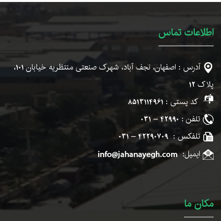
اطلاعات تماس
آدرس : اصفهان، نجف آباد، شهرک صنعتی منتظریه خیابان
101
،
پلاک
12
کد پستی :
8513114961
تلفن :
42990 – 031
تلفکس :
42290709 – 031
ایمیل:
مکان ما