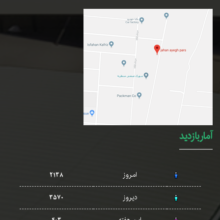
آماربازدید
امروز
2138
دیروز
3570