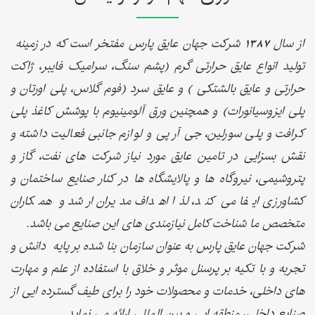
از سال 1387 شرکت جهان عایق پارس مفتخر است که در زمینه
تولید انواع عایق حرارتی گرم (پشم سنگ، سرامیک فایبر، ژاکت
حرارتی و عایق بالشتکی ) و عایق سرد (فوم گلاس، پلی اورتان و
پلی ایزوسیانورات) و همچنین ورق آلومینیوم با پوشش کاغذ پلی
کرافت و پلی سورلین، جی آر پی و لوازم جانبی فعالیت داشته و
نقش بسزایی در تامین عایق مورد نیاز شرکت های نفت، گاز و
پتروشیمی، نیروگاه ها و پالایشگاه ها در کنار صنایع ساختمان و
کشاورزی ایفا می کند، لذا اهداف مدیران ارشد و همکاران
متخصص ما شناخت کامل نیازمندی های این صنایع می باشد.
شرکت جهان عایق پارس به عنوان سازمان بنا شده بر پایه دانش و
تجربه و با تکیه بر پرسنل موثر و خلاق با استفاده از علم و مهارت
های داخلی، خدمات و محصولات خود را برای طیف گسترده ایی از
صنایع داخلی، منطقه ایی و بین المللی ارائه می نماید.