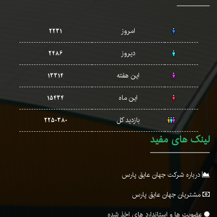
امروز
2231
دیروز
2486
این هفته
13314
این ماه
15434
بازدید کل
2250380
لینک های مفید
درباره شرکت جهان عایق پارس
مشتریان جهان عایق پارس
عضویت ها و استاندارد های اخذ شده