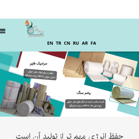
EN
TR
CN
RU
AR
FA
سرامیک فایبر
مقاوم در برابر شوک های حرارتی
تحمل حرارتی تا 1649 درجه سانتیگراد
پشم سنگ
قیمت مناسب نسبت به دیگر عایق های حرارتی
رنج دمایی 18- تا 649+ درجه سانتیگراد
حفظ انرژی مهم تر از تولید آن است