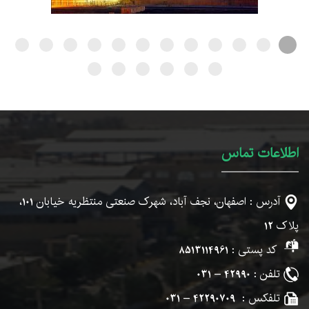
اطلاعات تماس
آدرس : اصفهان، نجف آباد، شهرک صنعتی منتظریه خیابان
101
،
پلاک
12
کد پستی :
8513114961
تلفن :
42990 – 031
تلفکس :
42290709 – 031