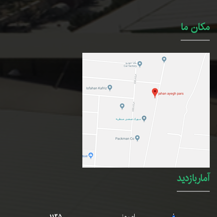
مکان ما
آماربازدید
امروز
1135