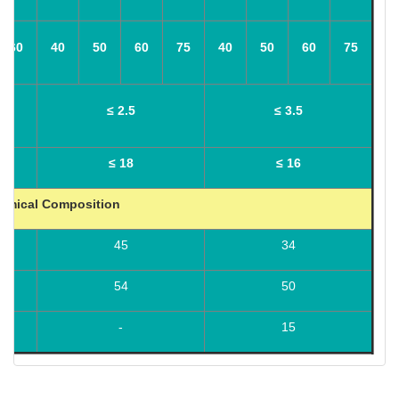
60
40
50
60
75
40
50
60
75
≤ 2.5
≤ 3.5
≤ 18
≤ 16
emical Composition
45
34
54
50
-
15