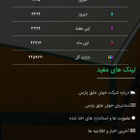
دیروز
4372
این هفته
3772
این ماه
24714
بازدید کل
2259660
لینک های مفید
درباره شرکت جهان عایق پارس
مشتریان جهان عایق پارس
عضویت ها و استاندارد های اخذ شده
آخرین اخبار و اطلاعیه ها