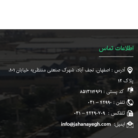
اطلاعات تماس
آدرس : اصفهان، نجف آباد، شهرک صنعتی منتظریه خیابان
101
،
پلاک
12
کد پستی :
8513114961
تلفن :
42990 – 031
تلفکس :
42290709 – 031
ایمیل: