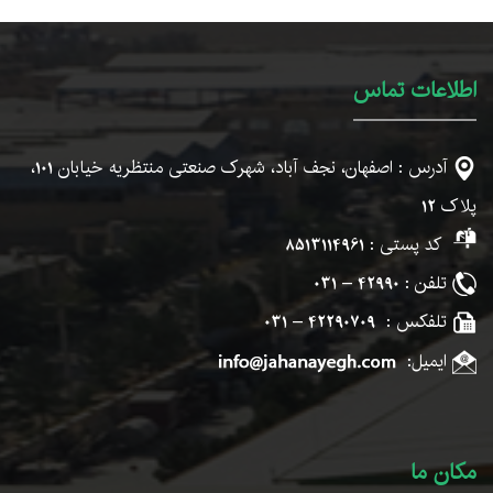
اطلاعات تماس
آدرس : اصفهان، نجف آباد، شهرک صنعتی منتظریه خیابان
101
،
پلاک
12
کد پستی :
8513114961
تلفن :
42990 – 031
تلفکس :
42290709 – 031
ایمیل:
مکان ما