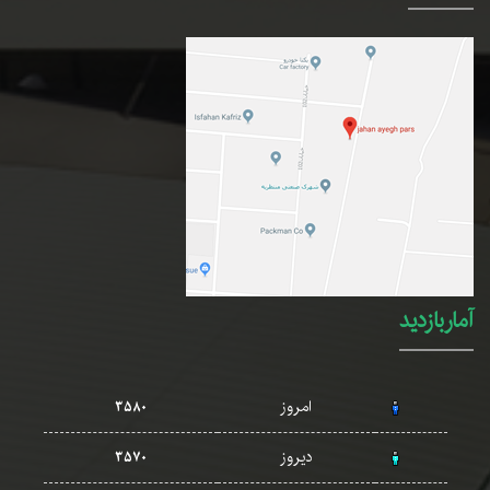
آماربازدید
امروز
3580
دیروز
3570