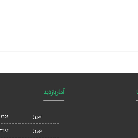
آماربازدید
امروز
1251
دیروز
2486