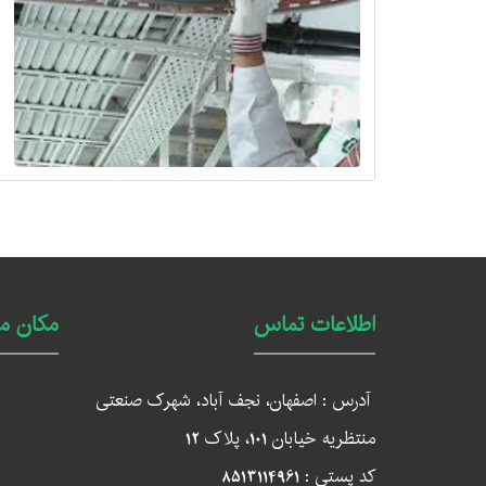
اطلاعات تماس
مکان ما
آدرس : اصفهان، نجف آباد، شهرک صنعتی
منتظریه خیابان
101
، پلاک
12
کد پستی :
8513114961