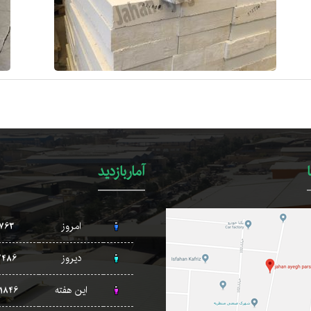
آماربازدید
امروز
763
دیروز
2486
این هفته
11846