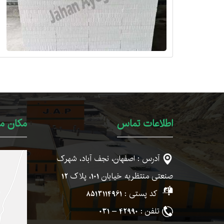
اطلاعات تماس
مکان ما
آدرس : اصفهان، نجف آباد، شهرک
صنعتی منتظریه خیابان
101
، پلاک
12
کد پستی :
8513114961
تلفن :
42990 – 031