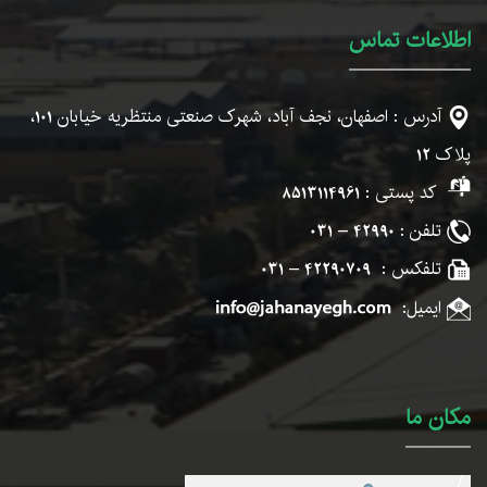
اطلاعات تماس
آدرس : اصفهان، نجف آباد، شهرک صنعتی منتظریه خیابان
101
،
پلاک
12
کد پستی :
8513114961
تلفن :
42990 – 031
تلفکس :
42290709 – 031
ایمیل:
مکان ما