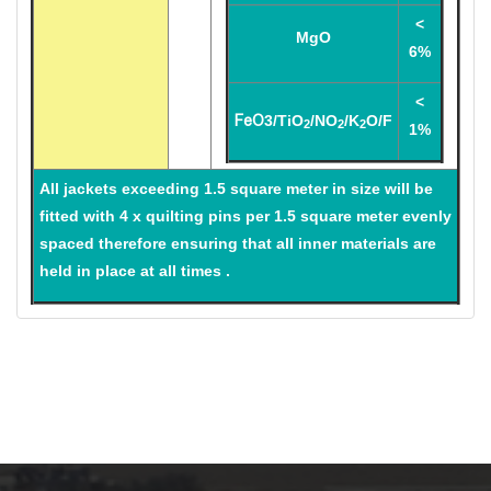
<
MgO
6%
<
FeO
3/TiO
/NO
/K
O/F
2
2
2
1%
All jackets exceeding 1.5 square meter in size will be
fitted with 4 x quilting pins per 1.5 square meter evenly
spaced therefore ensuring that all inner materials are
held in place at all times
.