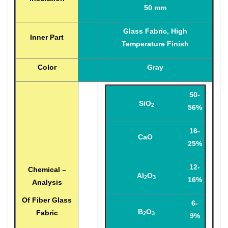
50 mm
Glass Fabric, High
Inner Part
Temperature Finish
Color
Gray
50-
SiO
2
56%
16-
CaO
25%
12-
Chemical –
Al
O
2
3
16%
Analysis
Of Fiber Glass
6-
B
O
Fabric
2
3
9%