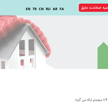
سبه ضخامت عایق
EN
TR
CN
RU
AR
FA