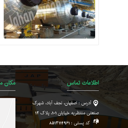
اطلاعات تماس
مکان ما
آدرس : اصفهان، نجف آباد، شهرک
صنعتی منتظریه خیابان
101
، پلاک
12
کد پستی :
8513114961