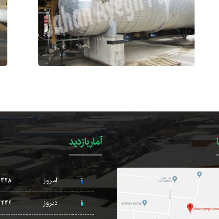
آماربازدید
امروز
2328
دیروز
2434