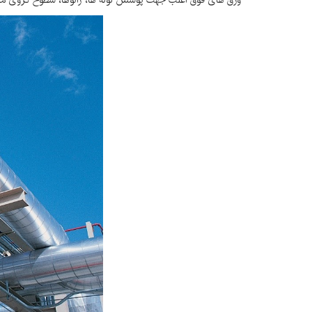
ورق های فوق اغلب جهت پوشش لوله ها، زانوها، سطوح کروی مخاز