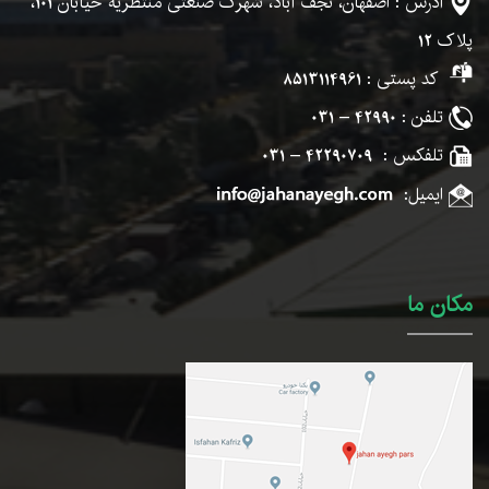
آدرس : اصفهان، نجف آباد، شهرک صنعتی منتظریه خیابان
101
،
پلاک
12
کد پستی :
8513114961
تلفن :
42990 – 031
تلفکس :
42290709 – 031
ایمیل:
مکان ما