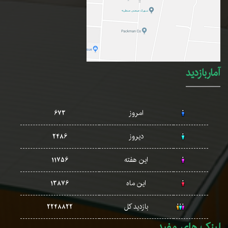
آماربازدید
امروز
673
دیروز
2486
این هفته
11756
این ماه
13876
بازدید کل
2248822
لینک های مفید