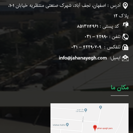
آدرس : اصفهان، نجف آباد، شهرک صنعتی منتظریه خیابان
101
،
پلاک
12
کد پستی :
8513114961
تلفن :
42990 – 031
تلفکس :
42290709 – 031
ایمیل:
مکان ما