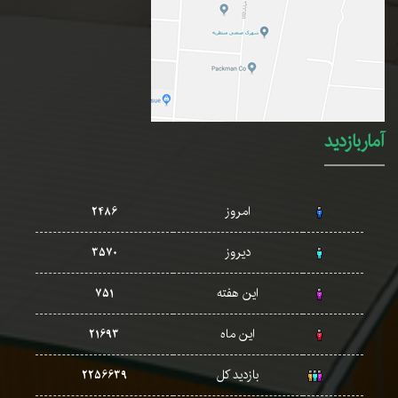
آماربازدید
امروز
2486
دیروز
3570
این هفته
751
این ماه
21693
بازدید کل
2256639