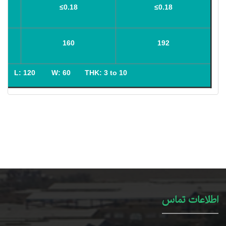
≤0.18
≤0.18
160
192
L: 120 W: 60 THK: 3 to 10
اطلاعات تماس