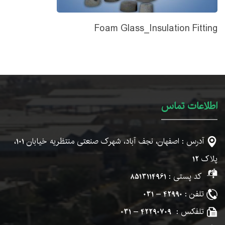
Foam Glass_Insulation Fitting
اطلاعات تماس
آدرس : اصفهان، نجف آباد، شهرک صنعتی منتظریه خیابان
101
،
پلاک
12
کد پستی :
8513114961
تلفن :
42990 – 031
تلفکس :
42290709 – 031