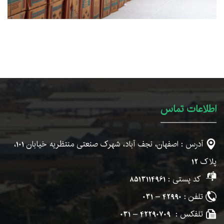
اطلاعات تماس
آدرس : اصفهان، نجف آباد، شهرک صنعتی منتظریه خیابان
101
،
پلاک
12
کد پستی :
8513114961
تلفن :
42990 – 031
تلفکس :
42290709 – 031