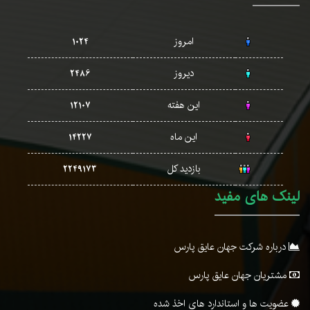
امروز
1024
دیروز
2486
این هفته
12107
این ماه
14227
بازدید کل
2249173
لینک های مفید
درباره شرکت جهان عایق پارس
مشتریان جهان عایق پارس
عضویت ها و استاندارد های اخذ شده