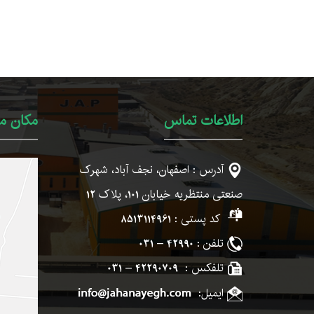
اطلاعات تماس
مکان ما
آدرس : اصفهان، نجف آباد، شهرک
صنعتی منتظریه خیابان
101
، پلاک
12
کد پستی :
8513114961
تلفن :
42990 – 031
تلفکس :
42290709 – 031
ایمیل: