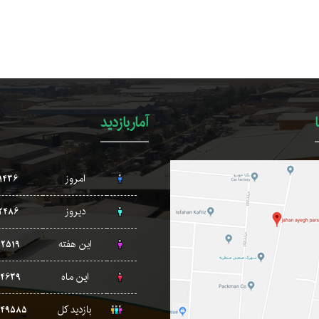
آماربازدید
امروز
1436
دیروز
2486
این هفته
12519
این ماه
14639
بازدید کل
249585